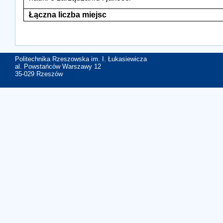
Łączna liczba miejsc
Politechnika Rzeszowska im. I. Łukasiewicza
al. Powstańców Warszawy 12
35-029 Rzeszów