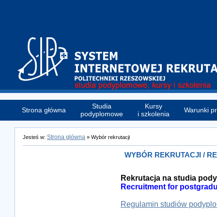
Studia
Kursy
Strona główna
Warunki pr
podyplomowe
i szkolenia
Strona główna
Jesteś w:
» Wybór rekrutacji
WYBÓR REKRUTACJI / R
Rekrutacja na studia po
Recruitment for postgradu
Regulamin studiów podypl