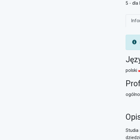
5 - dl
Info
Jęz
polski
Prof
ogóln
Opi
Studia
dziedz