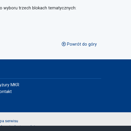
do wyboru trzech blokach tematycznych:
Powrót do góry
yżury MKR
ontakt
pa serwisu
laracja dostępności