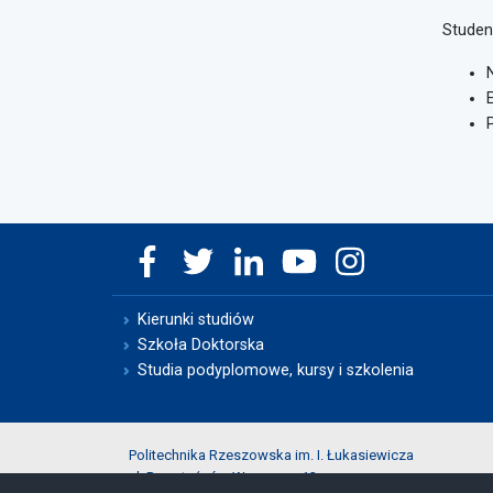
Studen
Kierunki studiów
Szkoła Doktorska
Studia podyplomowe, kursy i szkolenia
Politechnika Rzeszowska im. I. Łukasiewicza
al. Powstańców Warszawy 12