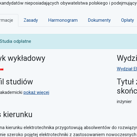
a kandydatów nieposiadających obywatelstwa polskiego i podejmującyc
rmacje
Zasady
Harmonogram
Dokumenty
Opłaty
UWAGA:
Studia odpłatne
yk wykładowy
Wydzi
Wydział El
il studiów
Tytuł
skońc
oakademicki
pokaż więcej
inżynier
s kierunku
 na kierunku elektrotechnika przygotowują absolwentów do rozwiąz
inie szeroko pojętej elektrotechniki z zastosowaniem nowoczesnych