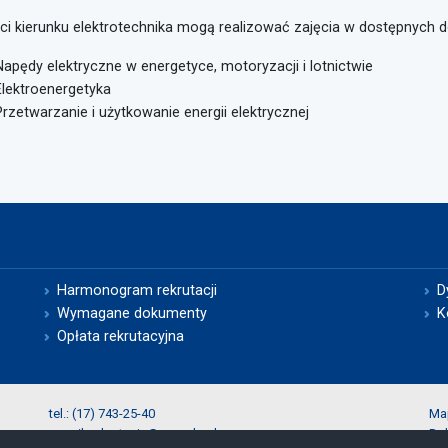
ci kierunku elektrotechnika mogą realizować zajęcia w dostępnych 
Napędy elektryczne w energetyce, motoryzacji i lotnictwie
Elektroenergetyka
Przetwarzanie i użytkowanie energii elektrycznej
Harmonogram rekrutacji
D
Wymagane dokumenty
K
Opłata rekrutacyjna
tel.:
(17) 743-25-40
Ma
e-mail:
rekrutacja@prz.edu.pl
Dek