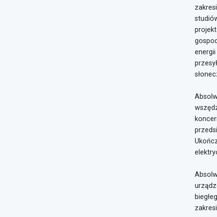
zakres
studió
projekt
gospod
energi
przesy
słonecz
Absolwe
wszędz
koncer
przeds
Ukończ
elektr
Absolw
urządz
biegłe
zakresi