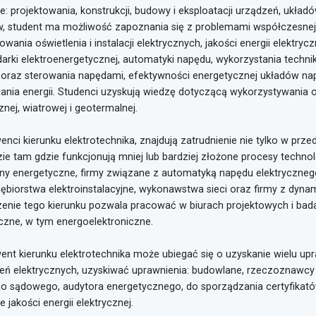
ie: projektowania, konstrukcji, budowy i eksploatacji urządzeń, ukła
w, student ma możliwość zapoznania się z problemami współczesne
owania oświetlenia i instalacji elektrycznych, jakości energii elektryc
arki elektroenergetycznej, automatyki napędu, wykorzystania techni
i oraz sterowania napędami, efektywności energetycznej układów n
łania energii. Studenci uzyskują wiedzę dotyczącą wykorzystywania o
nej, wiatrowej i geotermalnej.
nci kierunku elektrotechnika, znajdują zatrudnienie nie tylko w prze
ie tam gdzie funkcjonują mniej lub bardziej złożone procesy techno
ny energetyczne, firmy związane z automatyką napędu elektrycznego
iębiorstwa elektroinstalacyjne, wykonawstwa sieci oraz firmy z dynam
enie tego kierunku pozwala pracować w biurach projektowych i bada
yczne, w tym energoelektroniczne.
ent kierunku elektrotechnika może ubiegać się o uzyskanie wielu u
eń elektrycznych, uzyskiwać uprawnienia: budowlane, rzeczoznawcy b
go sądowego, audytora energetycznego, do sporządzania certyfikató
e jakości energii elektrycznej.