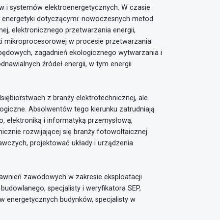
dów i systemów elektroenergetycznych. W czasie
j energetyki dotyczącymi: nowoczesnych metod
znej, elektronicznego przetwarzania energii,
ki mikroprocesorowej w procesie przetwarzania
apędowych, zagadnień ekologicznego wytwarzania i
dnawialnych źródeł energii, w tym energii
dsiębiorstwach z branży elektrotechnicznej, ale
logiczne. Absolwentów tego kierunku zatrudniają
, elektroniką i informatyką przemysłową,
icznie rozwijającej się branży fotowoltaicznej.
wczych, projektować układy i urządzenia
prawnień zawodowych w zakresie eksploatacji
udowlanego, specjalisty i weryfikatora SEP,
w energetycznych budynków, specjalisty w