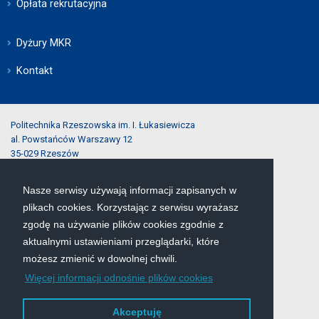
Opłata rekrutacyjna
Dyżury MKR
Kontakt
Politechnika Rzeszowska im. I. Łukasiewicza
al. Powstańców Warszawy 12
35-029 Rzeszów
Nasze serwisy używają informacji zapisanych w
tel.:
(17) 743-25-40
plikach cookies. Korzystając z serwisu wyrażasz
e-mail:
rekrutacja@prz.edu.pl
zgodę na używanie plików cookies zgodnie z
aktualnymi ustawieniami przeglądarki, które
Mapa serwisu
możesz zmienić w dowolnej chwili.
Więcej informacji odnośnie plików cookies
Deklaracja dostępności
Polityka prywatności
Akceptuję