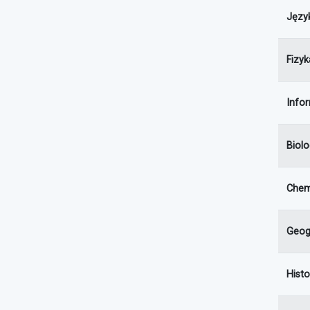
Języ
Fizyk
Info
Biolo
Chem
Geog
Histo