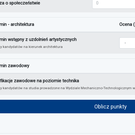
Wiedza o społeczeńs
za o społeczeństwie
in - architektura
Ocena (
 z egzaminu wstępnego z uzdolnień artystycznych
min wstępny z uzdolnień artystycznych
Ocena z
y kandydatów na kierunek architektura
min zawodowy
z egzaminu zawodowego
ifikacje zawodowe na poziomie technika
zy kandydatów na studia prowadzone na Wydziale Mechaniczno-Technologicznym w 
Oblicz punkty