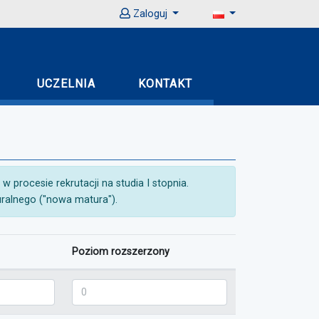
Zaloguj
UCZELNIA
KONTAKT
 procesie rekrutacji na studia I stopnia.
ralnego ("nowa matura").
Poziom rozszerzony
m podstawowy
Matematyka - poziom rozszerzony