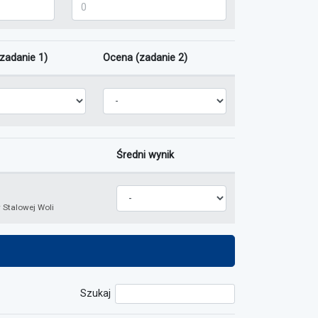
twie - poziom podstawowy
Wiedza o społeczeństwie - poziom rozszerzony
zadanie 1)
Ocena (zadanie 2)
 egzaminu (zadanie 1)
Ocena z egzaminu (zadanie 2)
Średni wynik
Średni wynik z egzaminu zawodowego
Stalowej Woli
Szukaj