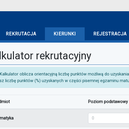
REKRUTACJA
KIERUNKI
REJESTRACJA
lkulator rekrutacyjny
INFORMACJA:
Kalkulator oblicza orientacyjną liczbę punktów możliwą do uzyskania w
sz liczbę punktów (%) uzyskanych w części pisemnej egzaminu matu
dmiot
Poziom podstawowy
 z egzaminu maturalnego
Matematyka - pozio
matyka