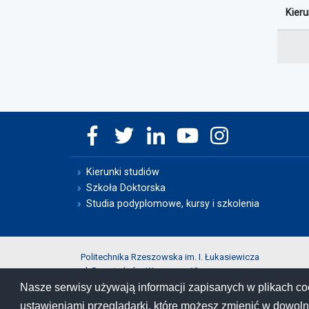
Kier
Kierunki studiów
Szkoła Doktorska
Studia podyplomowe, kursy i szkolenia
Politechnika Rzeszowska im. I. Łukasiewicza
al. Powstańców Warszawy 12
35-029 Rzeszów
Nasze serwisy używają informacji zapisanych w plikach co
ustawieniami przeglądarki, które możesz zmienić w dowolne