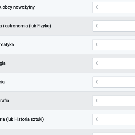
Język obcy nowożytn
k obcy nowożytny
Fizyka i astronomia (
a i astronomia (lub Fizyka)
Informatyka - pozio
rmatyka
Biologia - poziom p
gia
Chemia - poziom po
ia
Geografia - poziom 
rafia
Historia (lub Histori
ria (lub Historia sztuki)