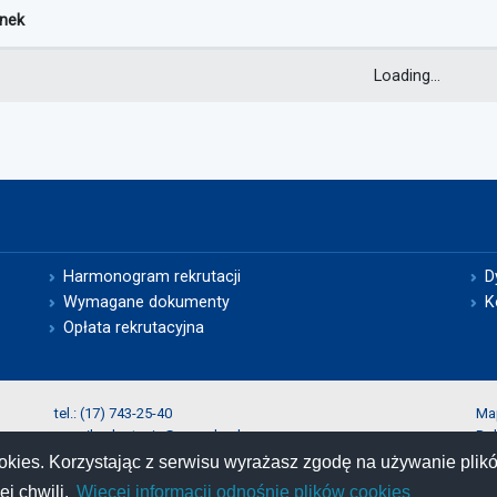
unek
Loading...
Harmonogram rekrutacji
D
Wymagane dokumenty
K
Opłata rekrutacyjna
tel.:
(17) 743-25-40
Ma
e-mail:
rekrutacja@prz.edu.pl
Dek
Pol
okies. Korzystając z serwisu wyrażasz zgodę na używanie plik
Zgł
j chwili.
Więcej informacji odnośnie plików cookies