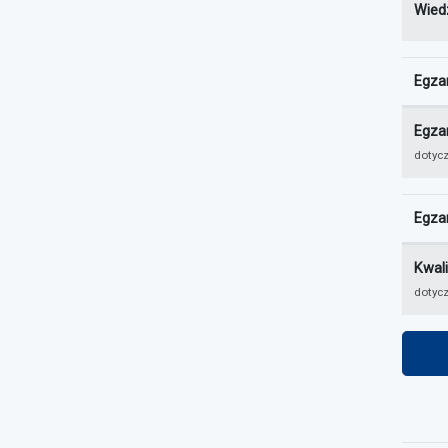
Wied
Egzam
Wyniki
Egza
dotycz
Egza
Wynik 
Kwal
dotyc