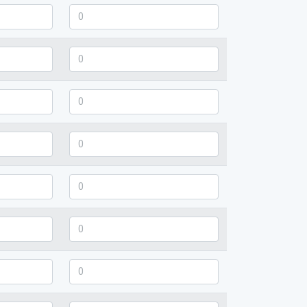
y - poziom podstawowy
Język obcy nowożytny - poziom rozszerzony
lub Fizyka) - poziom podstawowy
Fizyka i astronomia (lub Fizyka) - poziom rozszerzon
m podstawowy
Informatyka - poziom rozszerzony
odstawowy
Biologia - poziom rozszerzony
dstawowy
Chemia - poziom rozszerzony
podstawowy
Geografia - poziom rozszerzony
a sztuki) - poziom podstawowy
Historia (lub Historia sztuki) - poziom rozszerzony