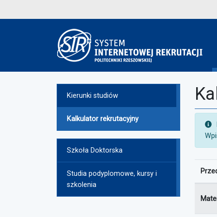
Ka
Kierunki studiów
Kalkulator rekrutacyjny
Wpi
Szkoła Doktorska
Prze
Studia podyplomowe, kursy i
szkolenia
Wyniki
Mate