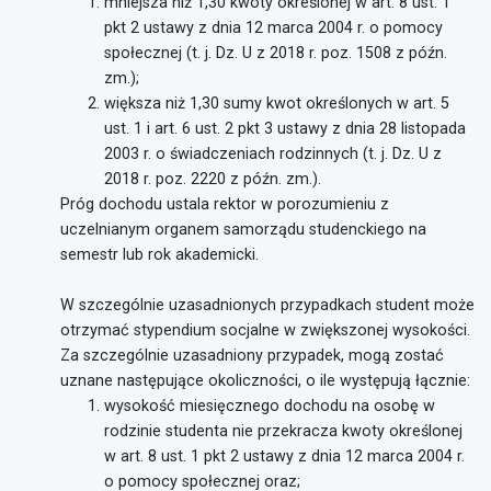
mniejsza niż 1,30 kwoty określonej w art. 8 ust. 1
pkt 2 ustawy z dnia 12 marca 2004 r. o pomocy
społecznej (t. j. Dz. U z 2018 r. poz. 1508 z późn.
zm.);
większa niż 1,30 sumy kwot określonych w art. 5
ust. 1 i art. 6 ust. 2 pkt 3 ustawy z dnia 28 listopada
2003 r. o świadczeniach rodzinnych (t. j. Dz. U z
2018 r. poz. 2220 z późn. zm.).
Próg dochodu ustala rektor w porozumieniu z
uczelnianym organem samorządu studenckiego na
semestr lub rok akademicki.
W szczególnie uzasadnionych przypadkach student może
otrzymać stypendium socjalne w zwiększonej wysokości.
Za szczególnie uzasadniony przypadek, mogą zostać
uznane następujące okoliczności, o ile występują łącznie:
wysokość miesięcznego dochodu na osobę w
rodzinie studenta nie przekracza kwoty określonej
w art. 8 ust. 1 pkt 2 ustawy z dnia 12 marca 2004 r.
o pomocy społecznej oraz;