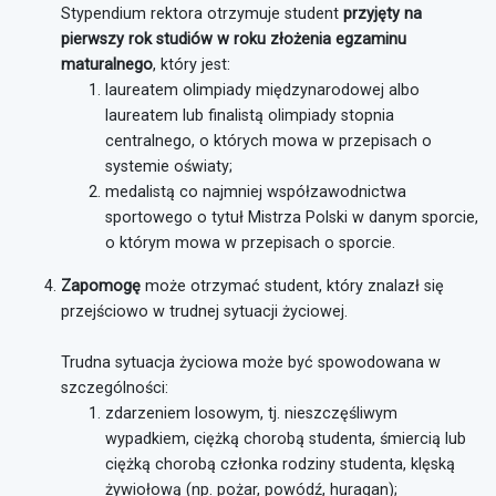
Stypendium rektora otrzymuje student
przyjęty na
pierwszy rok studiów w roku złożenia egzaminu
maturalnego
, który jest:
laureatem olimpiady międzynarodowej albo
laureatem lub finalistą olimpiady stopnia
centralnego, o których mowa w przepisach o
systemie oświaty;
medalistą co najmniej współzawodnictwa
sportowego o tytuł Mistrza Polski w danym sporcie,
o którym mowa w przepisach o sporcie.
Zapomogę
może otrzymać student, który znalazł się
przejściowo w trudnej sytuacji życiowej.
Trudna sytuacja życiowa może być spowodowana w
szczególności:
zdarzeniem losowym, tj. nieszczęśliwym
wypadkiem, ciężką chorobą studenta, śmiercią lub
ciężką chorobą członka rodziny studenta, klęską
żywiołową (np. pożar, powódź, huragan);