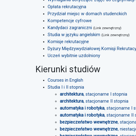
Opłata rekrutacyjna
Przydział miejsc w domach studenckich
Kompetencje cyfrowe
Kandydaci zagraniczni
(Link zewnętrzny)
Studia w języku angielskim
(Link zewnętrzny)
Komisje rekrutacyjne
Dyżury Międzywydziałowej Komisji Rekrutacy
Uczeń wybitnie uzdolniony
Kierunki studiów
Courses in English
Studia I i II stopnia
architektura
, stacjonarne I stopnia
architektura
, stacjonarne II stopnia
automatyka i robotyka
, stacjonarne I 
automatyka i robotyka
, stacjonarne II
bezpieczeństwo wewnętrzne
, stacjon
bezpieczeństwo wewnętrzne
, niestac