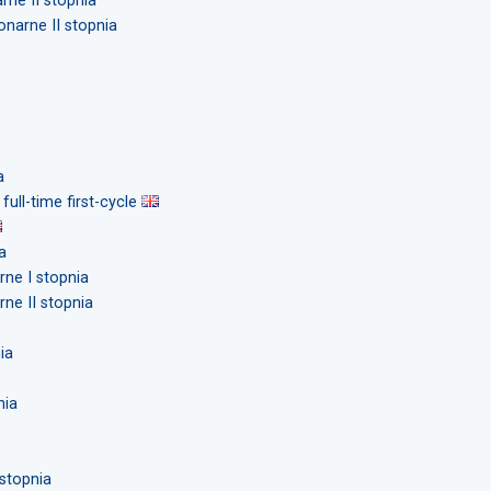
arne II stopnia
jonarne II stopnia
a
, full-time first-cycle
a
rne I stopnia
rne II stopnia
ia
nia
 stopnia