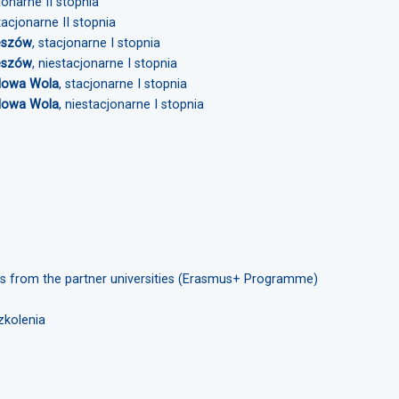
jonarne II stopnia
stacjonarne II stopnia
zeszów
, stacjonarne I stopnia
zeszów
, niestacjonarne I stopnia
talowa Wola
, stacjonarne I stopnia
talowa Wola
, niestacjonarne I stopnia
nts from the partner universities (Erasmus+ Programme)
zkolenia