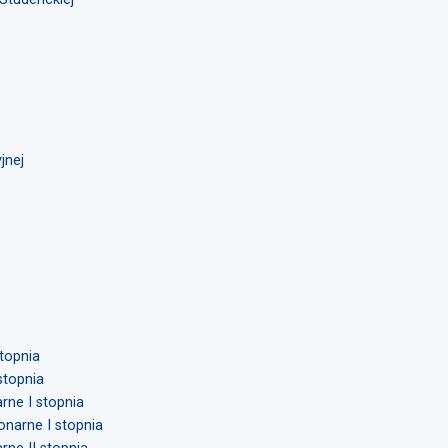
jnej
stopnia
 stopnia
arne I stopnia
jonarne I stopnia