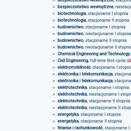
bezpieczeństwo wewnętrzne
, stacjon
bezpieczeństwo wewnętrzne
, niestac
biotechnologia
, stacjonarne I stopnia
biotechnologia
, stacjonarne II stopnia
budownictwo
, stacjonarne I stopnia
budownictwo
, niestacjonarne I stopnia
budownictwo
, stacjonarne II stopnia
budownictwo
, niestacjonarne II stopni
Chemical Engineering and Technology
Civil Engineering
, full-time first-cycle
elektromobilność
, stacjonarne I stopni
elektronika i telekomunikacja
, stacjona
elektronika i telekomunikacja
, stacjona
elektrotechnika
, stacjonarne I stopnia
elektrotechnika
, niestacjonarne I stopn
elektrotechnika
, stacjonarne II stopnia
elektrotechnika
, niestacjonarne II stop
energetyka
, stacjonarne I stopnia
energetyka
, stacjonarne II stopnia
finanse i rachunkowość
, stacjonarne I