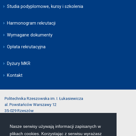
Studia podyplomowe, kursy i szkolenia
Harmonogram rekrutacji
Wymagane dokumenty
Opłata rekrutacyjna
Dyżury MKR
Kontakt
Politechnika Rzeszowska im. I. Łukasiewicza
al. Powstańców Warszawy 12
35-029 Rzeszów
Nasze serwisy używają informacji zapisanych w
tel.:
(17) 743-25-40
plikach cookies. Korzystając z serwisu wyrażasz