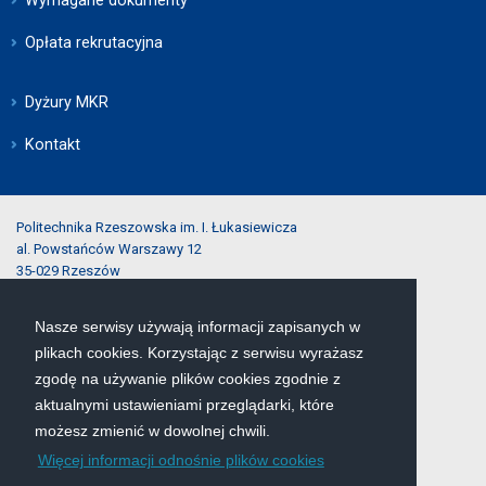
Opłata rekrutacyjna
Dyżury MKR
Kontakt
Politechnika Rzeszowska im. I. Łukasiewicza
al. Powstańców Warszawy 12
35-029 Rzeszów
Nasze serwisy używają informacji zapisanych w
tel.:
(17) 743-25-40
plikach cookies. Korzystając z serwisu wyrażasz
e-mail:
rekrutacja@prz.edu.pl
zgodę na używanie plików cookies zgodnie z
aktualnymi ustawieniami przeglądarki, które
Mapa serwisu
możesz zmienić w dowolnej chwili.
Więcej informacji odnośnie plików cookies
Deklaracja dostępności