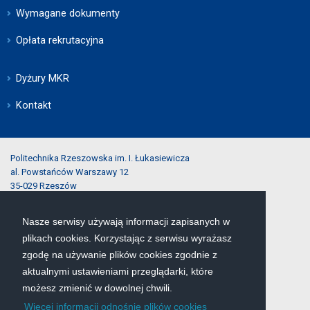
Wymagane dokumenty
Opłata rekrutacyjna
Dyżury MKR
Kontakt
Politechnika Rzeszowska im. I. Łukasiewicza
al. Powstańców Warszawy 12
35-029 Rzeszów
Nasze serwisy używają informacji zapisanych w
tel.:
(17) 743-25-40
plikach cookies. Korzystając z serwisu wyrażasz
e-mail:
rekrutacja@prz.edu.pl
zgodę na używanie plików cookies zgodnie z
aktualnymi ustawieniami przeglądarki, które
Mapa serwisu
możesz zmienić w dowolnej chwili.
Więcej informacji odnośnie plików cookies
Deklaracja dostępności