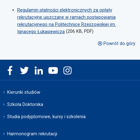
Regulamin płatności elektronicznych za opłaty
rekrutacyjne uiszczane w ramach postępowania
rekrutacyjnego na Politechnice Rzeszowskiej im.
Ignacego Łukasiewicza
(206 KB, PDF)
Powrót do góry
Kierunki studiów
Szkoła Doktorska
Studia podyplomowe, kursy i szkolenia
Harmonogram rekrutacji