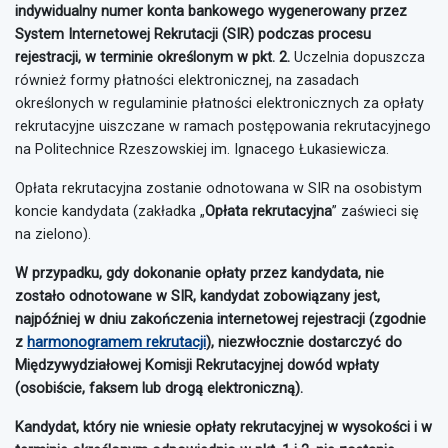
indywidualny numer konta bankowego wygenerowany przez
System Internetowej Rekrutacji (SIR) podczas procesu
rejestracji, w terminie określonym w pkt. 2.
Uczelnia dopuszcza
również formy płatności elektronicznej, na zasadach
określonych w regulaminie płatności elektronicznych za opłaty
rekrutacyjne uiszczane w ramach postępowania rekrutacyjnego
na Politechnice Rzeszowskiej im. Ignacego Łukasiewicza.
Opłata rekrutacyjna zostanie odnotowana w SIR na osobistym
koncie kandydata (zakładka „
Opłata rekrutacyjna
” zaświeci się
na zielono).
W przypadku, gdy dokonanie opłaty przez kandydata, nie
zostało odnotowane w SIR, kandydat zobowiązany jest,
najpóźniej w dniu zakończenia internetowej rejestracji (zgodnie
z
harmonogramem rekrutacji
), niezwłocznie dostarczyć do
Międzywydziałowej Komisji Rekrutacyjnej dowód wpłaty
(osobiście, faksem lub drogą elektroniczną).
Kandydat, który nie wniesie opłaty rekrutacyjnej w wysokości i w