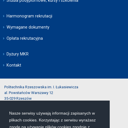
Studia podyplomowe, kursy i szkolenia
Harmonogram rekrutacji
Wymagane dokumenty
Opłata rekrutacyjna
Dyżury MKR
Kontakt
Politechnika Rzeszowska im. I. Łukasiewicza
al. Powstańców Warszawy 12
35-029 Rzeszów
Nasze serwisy używają informacji zapisanych w
tel.:
(17) 743-25-40
plikach cookies. Korzystając z serwisu wyrażasz
e-mail:
rekrutacja@prz.edu.pl
zgodę na używanie plików cookies zgodnie z