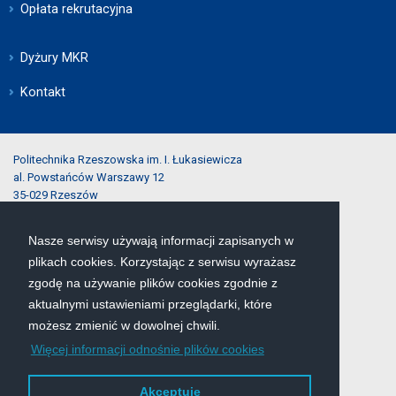
Opłata rekrutacyjna
Dyżury MKR
Kontakt
Politechnika Rzeszowska im. I. Łukasiewicza
al. Powstańców Warszawy 12
35-029 Rzeszów
Nasze serwisy używają informacji zapisanych w
tel.:
(17) 743-25-40
plikach cookies. Korzystając z serwisu wyrażasz
e-mail:
rekrutacja@prz.edu.pl
zgodę na używanie plików cookies zgodnie z
aktualnymi ustawieniami przeglądarki, które
Mapa serwisu
możesz zmienić w dowolnej chwili.
Więcej informacji odnośnie plików cookies
Deklaracja dostępności
Polityka prywatności
Akceptuję