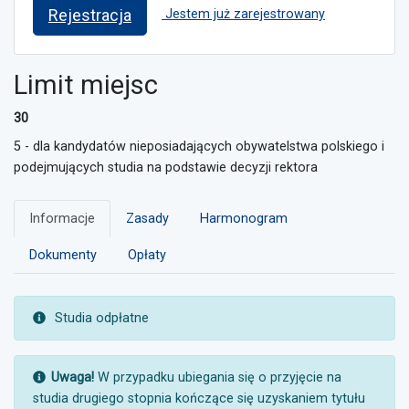
Rejestracja
Jestem już zarejestrowany
Limit miejsc
30
5 - dla kandydatów nieposiadających obywatelstwa polskiego i
podejmujących studia na podstawie decyzji rektora
Informacje
Zasady
Harmonogram
Dokumenty
Opłaty
UWAGA:
Studia odpłatne
UWAGA:
Uwaga!
W przypadku ubiegania się o przyjęcie na
studia drugiego stopnia kończące się uzyskaniem tytułu