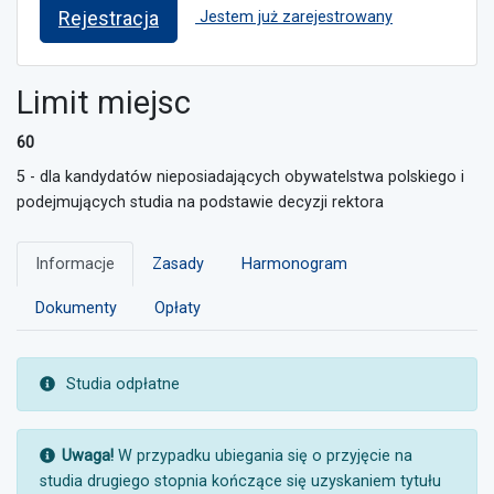
Rejestracja
Jestem już zarejestrowany
Limit miejsc
60
5 - dla kandydatów nieposiadających obywatelstwa polskiego i
podejmujących studia na podstawie decyzji rektora
Informacje
Zasady
Harmonogram
Dokumenty
Opłaty
UWAGA:
Studia odpłatne
UWAGA:
Uwaga!
W przypadku ubiegania się o przyjęcie na
studia drugiego stopnia kończące się uzyskaniem tytułu