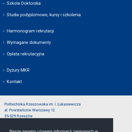
Szkoła Doktorska
Studia podyplomowe, kursy i szkolenia
Harmonogram rekrutacji
Wymagane dokumenty
Opłata rekrutacyjna
Dyżury MKR
Kontakt
Politechnika Rzeszowska im. I. Łukasiewicza
al. Powstańców Warszawy 12
35-029 Rzeszów
Nasze serwisy używają informacji zapisanych w
tel.:
(17) 743-25-40