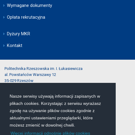
Wymagane dokumenty
Opłata rekrutacyjna
Dyżury MKR
Kontakt
Politechnika Rzeszowska im. I. Łukasiewicza
al. Powstańców Warszawy 12
35-029 Rzeszów
Nasze serwisy używają informacji zapisanych w
tel.:
(17) 743-25-40
plikach cookies. Korzystając z serwisu wyrażasz
e-mail:
rekrutacja@prz.edu.pl
zgodę na używanie plików cookies zgodnie z
aktualnymi ustawieniami przeglądarki, które
Mapa serwisu
możesz zmienić w dowolnej chwili.
Więcej informacji odnośnie plików cookies
Deklaracja dostępności