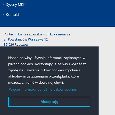
Dyżury MKR
Kontakt
Politechnika Rzeszowska im. I. Łukasiewicza
al. Powstańców Warszawy 12
35-029 Rzeszów
Nasze serwisy używają informacji zapisanych w
tel.:
(17) 743-25-40
plikach cookies. Korzystając z serwisu wyrażasz
e-mail:
rekrutacja@prz.edu.pl
zgodę na używanie plików cookies zgodnie z
aktualnymi ustawieniami przeglądarki, które
Mapa serwisu
możesz zmienić w dowolnej chwili.
Więcej informacji odnośnie plików cookies
Deklaracja dostępności
Polityka prywatności
Akceptuję
Zgłoś błąd na stronie